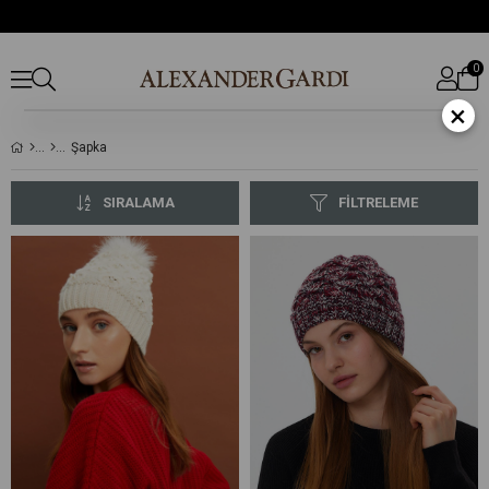
0
×
Şapka
SIRALAMA
FILTRELEME