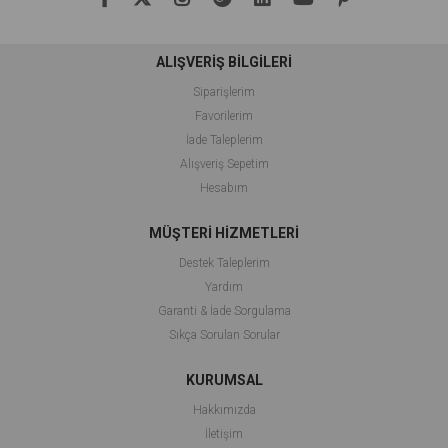
ALIŞVERİŞ BİLGİLERİ
Siparişlerim
Favorilerim
İade Taleplerim
Alışveriş Sepetim
Hesabım
MÜŞTERİ HİZMETLERİ
Destek Taleplerim
Yardım
Garanti & İade Sorgulama
Sıkça Sorulan Sorular
KURUMSAL
Hakkımızda
İletişim