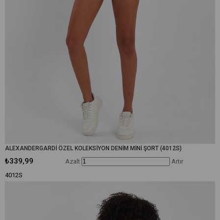
ALEXANDERGARDİ ÖZEL KOLEKSİYON DENİM MİNİ ŞORT (4012S)
₺339,99
Azalt
Artır
4012S