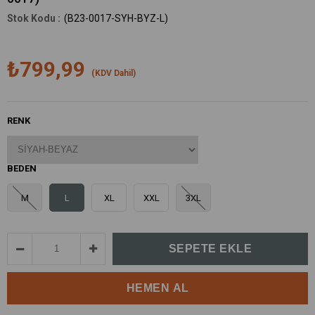
(B23-0017-SYH-BYZ-L)
₺799,99
(KDV Dahil)
RENK
BEDEN
M
L
XL
XXL
3XL