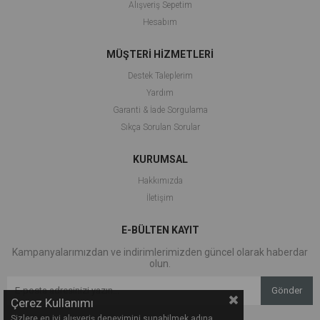
Alışveriş Sepetim
Hesabım
MÜŞTERİ HİZMETLERİ
Destek Taleplerim
Yardım
Garanti & İade Sorgulama
Sıkça Sorulan Sorular
KURUMSAL
Hakkımızda
İletişim
E-BÜLTEN KAYIT
Kampanyalarımızdan ve indirimlerimizden güncel olarak haberdar
olun.
Gönder
Çerez Kullanımı
Sizlere en iyi alışveriş deneyimini sunabilmek adına