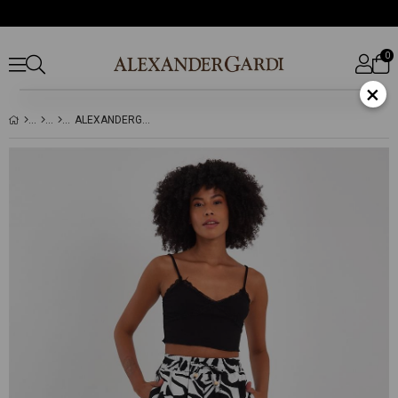
0
×
ALEXANDERGARDI BELİ LASTİKLİ CEPLİ ŞORT (B23-0017)