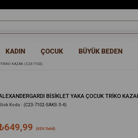
KADIN
ÇOCUK
BÜYÜK BEDEN
TRİKO KAZAK (C23-7102)
ALEXANDERGARDI BİSİKLET YAKA ÇOCUK TRİKO KAZAK
(C23-7102-SAKS-3-4)
₺649,99
(KDV Dahil)