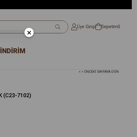
Üye Girişi
Sepetim
0
×
İNDİRİM
< < ÖNCEKI SAYFAYA DÖN
 (C23-7102)