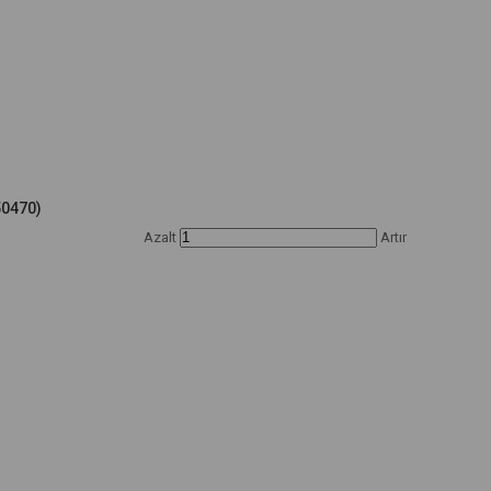
0470)
Azalt
Artır