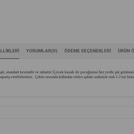
LLIKLERI
YORUMLAR
(0)
ÖDEME SEÇENEKLERI
ÜRÜN Ö
standart kesimdir ve rahattır. Çocuk kazak ile çocuğunuz her yerde şık görünsün.
ariş verebilirsiniz.  
Çekim sırasında kullanılan stüdyo ışıkları nedeniyle renk 1-2 ton farke