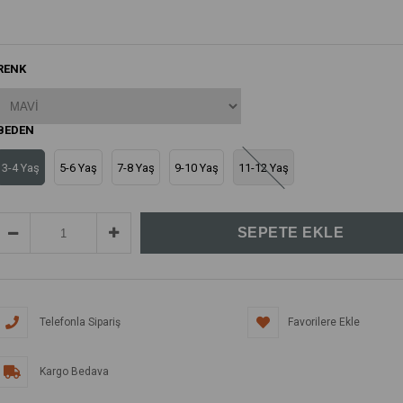
RENK
BEDEN
3-4 Yaş
5-6 Yaş
7-8 Yaş
9-10 Yaş
11-12 Yaş
Telefonla Sipariş
Favorilere Ekle
Kargo Bedava