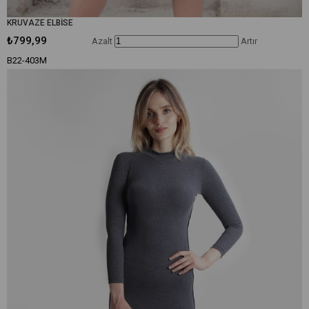
KRUVAZE ELBİSE
₺799,99
Azalt
Artır
B22-403M