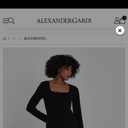
0
×
ALEXANDERGARDI KARE YAKA YIRTMAÇLIELBİSE(B23-00170)