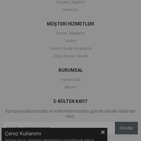
Alışveriş Sepetim
Hesabım
MÜŞTERİ HİZMETLERİ
Destek Taleplerim
Yardım
Garanti & İade Sorgulama
Sıkça Sorulan Sorular
KURUMSAL
Hakkımızda
İletişim
E-BÜLTEN KAYIT
Kampanyalarımızdan ve indirimlerimizden güncel olarak haberdar
olun.
Gönder
Çerez Kullanımı
Sizlere en iyi alışveriş deneyimini sunabilmek adına