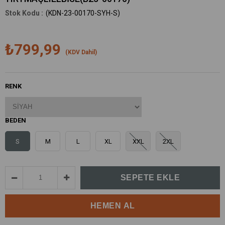
(KDN-23-00170-SYH-S)
₺799,99
(KDV Dahil)
RENK
BEDEN
S
M
L
XL
XXL
2XL