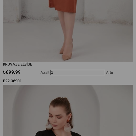
KRUVAZE ELBİSE
₺699,99
Azalt
Artır
B22-36901