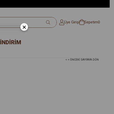
Üye Girişi
Sepetim
0
×
İNDİRİM
< < ÖNCEKI SAYFAYA DÖN