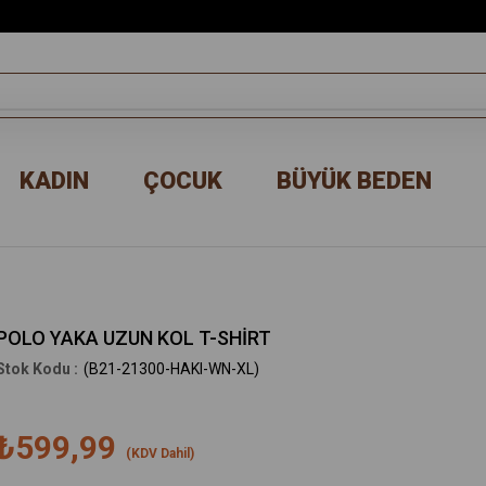
KADIN
ÇOCUK
BÜYÜK BEDEN
POLO YAKA UZUN KOL T-SHİRT
(B21-21300-HAKI-WN-XL)
₺599,99
(KDV Dahil)