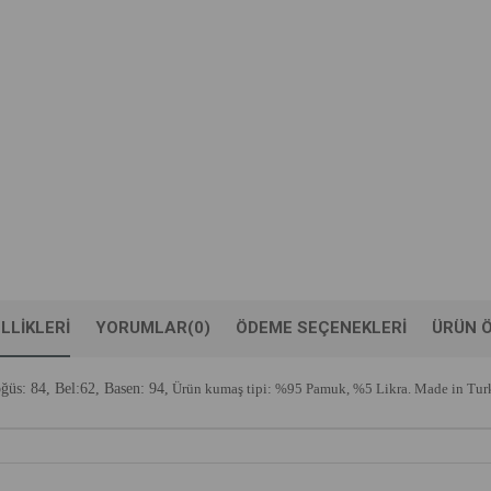
LLIKLERI
YORUMLAR
(0)
ÖDEME SEÇENEKLERI
ÜRÜN Ö
ğüs: 84,
Bel:62,
Basen: 94,
Ürün kumaş tipi: %95 Pamuk, %5 Likra. Made in Tur