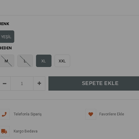
RENK
YEŞİL
BEDEN
M
L
XL
XXL
Telefonla Sipariş
Favorilere Ekle
Kargo Bedava