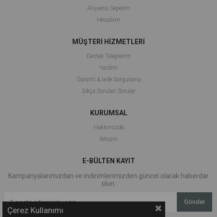
Alışveriş Sepetim
Hesabım
MÜŞTERİ HİZMETLERİ
Destek Taleplerim
Yardım
Garanti & İade Sorgulama
Sıkça Sorulan Sorular
KURUMSAL
Hakkımızda
İletişim
E-BÜLTEN KAYIT
Kampanyalarımızdan ve indirimlerimizden güncel olarak haberdar
olun.
Gönder
Çerez Kullanımı