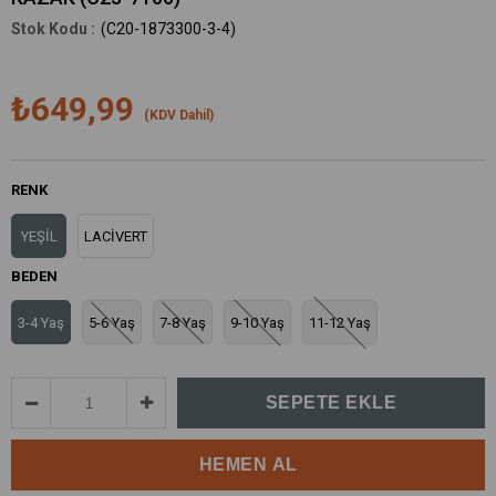
(C20-1873300-3-4)
₺649,99
(KDV Dahil)
RENK
YEŞİL
LACİVERT
BEDEN
3-4 Yaş
5-6 Yaş
7-8 Yaş
9-10 Yaş
11-12 Yaş