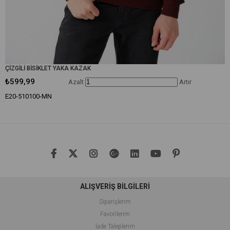
ÇİZGİLİ BİSİKLET YAKA KAZAK
₺599,99
Azalt
Artır
E20-510100-MN
ALIŞVERİŞ BİLGİLERİ
Siparişlerim
Favorilerim
İade Taleplerim