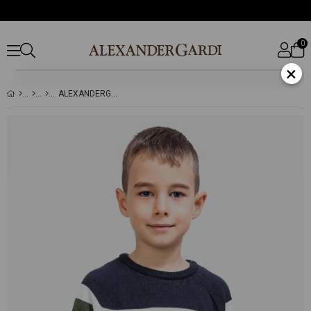
0
×
ALEXANDERGARDI RENK BLOKLU PAMUKLU ÇOCUK KAZAK (C23-7106)