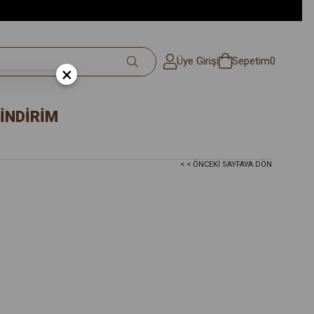
Üye Girişi
Sepetim
0
×
İNDİRİM
< < ÖNCEKI SAYFAYA DÖN