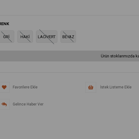
RENK
GRİ
HAKİ
LACİVERT
BEYAZ
Ürün stoklarımızda ka
Favorilere Ekle
İstek Listeme Ekle
Gelince Haber Ver